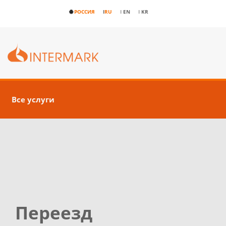
🌐
РОССИЯ
I
RU
I
EN
I
KR
Все услуги
Переезд