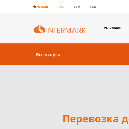
🌐
РОССИЯ
I
RU
I
EN
I
KR
РЕЛОКАЦИЯ
Все услуги
Перевозка 