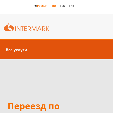
🌐
РОССИЯ
I
RU
I
EN
I
KR
Все услуги
Переезд по